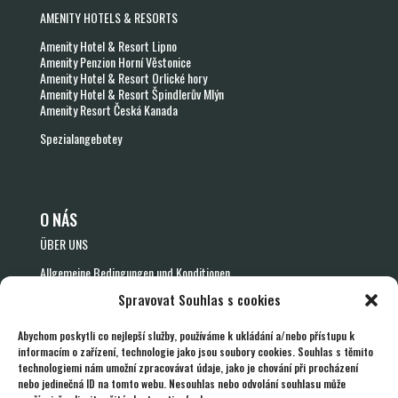
AMENITY HOTELS & RESORTS
Amenity Hotel & Resort Lipno
Amenity Penzion Horní Věstonice
Amenity Hotel & Resort Orlické hory
Amenity Hotel & Resort Špindlerův Mlýn
Amenity Resort Česká Kanada
Spezialangebotey
O NÁS
ÜBER UNS
Allgemeine Bedingungen und Konditionen
Allgemeine Geschäftsbedingungen für Gutscheine
Spravovat Souhlas s cookies
Rücktrittsformular – Gutscheine
Schutz personenbezogener Daten
Zustimmung zum Erhalt kommerzieller Kommunikation
Abychom poskytli co nejlepší služby, používáme k ukládání a/nebo přístupu k
informacím o zařízení, technologie jako jsou soubory cookies. Souhlas s těmito
technologiemi nám umožní zpracovávat údaje, jako je chování při procházení
nebo jedinečná ID na tomto webu. Nesouhlas nebo odvolání souhlasu může