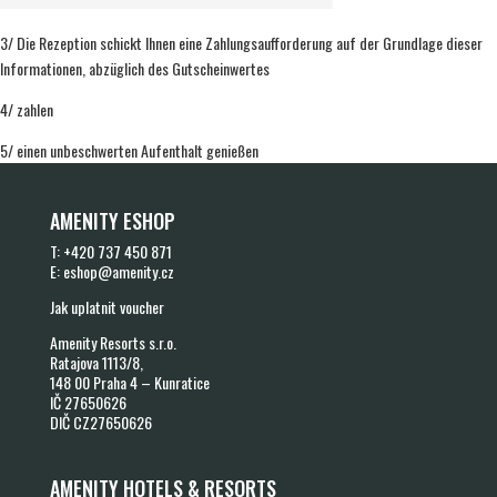
3/ Die Rezeption schickt Ihnen eine Zahlungsaufforderung auf der Grundlage dieser
Informationen, abzüglich des Gutscheinwertes
4/ zahlen
5/ einen unbeschwerten Aufenthalt genießen
AMENITY ESHOP
T:
+420 737 450 871
E:
eshop@amenity.cz
Jak uplatnit voucher
Amenity Resorts s.r.o.
Ratajova 1113/8,
148 00 Praha 4 – Kunratice
IČ 27650626
DIČ CZ27650626
AMENITY HOTELS & RESORTS