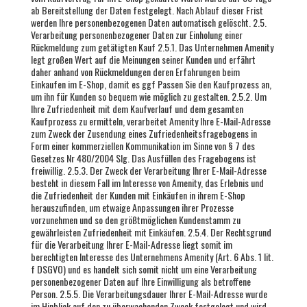
ab Bereitstellung der Daten festgelegt. Nach Ablauf dieser Frist
werden Ihre personenbezogenen Daten automatisch gelöscht. 2.5.
Verarbeitung personenbezogener Daten zur Einholung einer
Rückmeldung zum getätigten Kauf 2.5.1. Das Unternehmen Amenity
legt großen Wert auf die Meinungen seiner Kunden und erfährt
daher anhand von Rückmeldungen deren Erfahrungen beim
Einkaufen im E-Shop, damit es ggf Passen Sie den Kaufprozess an,
um ihn für Kunden so bequem wie möglich zu gestalten. 2.5.2. Um
Ihre Zufriedenheit mit dem Kaufverlauf und dem gesamten
Kaufprozess zu ermitteln, verarbeitet Amenity Ihre E-Mail-Adresse
zum Zweck der Zusendung eines Zufriedenheitsfragebogens in
Form einer kommerziellen Kommunikation im Sinne von § 7 des
Gesetzes Nr 480/2004 Slg. Das Ausfüllen des Fragebogens ist
freiwillig. 2.5.3. Der Zweck der Verarbeitung Ihrer E-Mail-Adresse
besteht in diesem Fall im Interesse von Amenity, das Erlebnis und
die Zufriedenheit der Kunden mit Einkäufen in ihrem E-Shop
herauszufinden, um etwaige Anpassungen ihrer Prozesse
vorzunehmen und so den größtmöglichen Kundenstamm zu
gewährleisten Zufriedenheit mit Einkäufen. 2.5.4. Der Rechtsgrund
für die Verarbeitung Ihrer E-Mail-Adresse liegt somit im
berechtigten Interesse des Unternehmens Amenity (Art. 6 Abs. 1 lit.
f DSGVO) und es handelt sich somit nicht um eine Verarbeitung
personenbezogener Daten auf Ihre Einwilligung als betroffene
Person. 2.5.5. Die Verarbeitungsdauer Ihrer E-Mail-Adresse wurde
im Hinblick auf den zu überwachenden Zweck festgelegt und wird