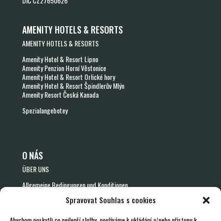
DIČ CZ27650626
AMENITY HOTELS & RESORTS
AMENITY HOTELS & RESORTS
Amenity Hotel & Resort Lipno
Amenity Penzion Horní Věstonice
Amenity Hotel & Resort Orlické hory
Amenity Hotel & Resort Špindlerův Mlýn
Amenity Resort Česká Kanada
Spezialangebotey
O NÁS
ÜBER UNS
Allgemeine Bedingungen und Konditionen
Allgemeine Geschäftsbedingungen für Gutscheine
Spravovat Souhlas s cookies
Rücktrittsformular – Gutscheine
Schutz personenbezogener Daten
Zustimmung zum Erhalt kommerzieller Kommunikation
Abychom poskytli co nejlepší služby, používáme k ukládání a/nebo přístupu k