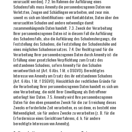
verursacht werden). 7.2. Im Rahmen der Aufklärung eines
Schadensfalls muss Amenity die personenbezogenen Daten von
Verletzten, Zeugen und Schädlingen verarbeiten, und zwar min.
soweit es sich um Identifikations- und Kontaktdaten, Daten über den
verursachten Schaden und andere notwendige damit
zusammenhängende Daten handelt. 7.3. Zweck der Verarbeitung
Ihrer personenbezogenen Daten ist in diesem Fall die Aufklärung
des Schadensfalls, also die Aufklärung des Schadenshergangs, die
Feststellung des Schadens, die Feststellung der Schadenshöhe und
eines möglichen Schadensersatzes. 7.4. Der Rechtsgrund für die
Verarbeitung Ihrer personenbezogenen Daten durch Amenity ist: die
Erfüllung einer gesetzlichen Verpflichtung zum Ersatz des
entstandenen Schadens, sofern Amenity für den Schaden
verantwortlich ist (Art. 6 Abs. 1 lit. c DSGVO); Berechtigtes
Interesse von Amenity am Ersatz des ihr entstandenen Schadens
(Art. 6 Abs. 1 lit. f DSGVO). Hinsichtlich der rechtlichen Gründe für
die Verarbeitung Ihrer personenbezogenen Daten handelt es sich um
eine Verarbeitung, die nicht Ihrer Einwilligung als Betroffener
unterliegt hier Daten. 7.5. Amenity wird Ihre personenbezogenen
Daten für den oben genannten Zweck für die zur Erreichung dieses
Zwecks erforderliche Zeit verarbeiten, es sei denn, es besteht eine
Notwendigkeit, sie für andere Zwecke zu verarbeiten (z. B. für die
Erfordernisse eines Gerichtsverfahrens, d. h. für andere
berechtigte Interessen von Amenity).