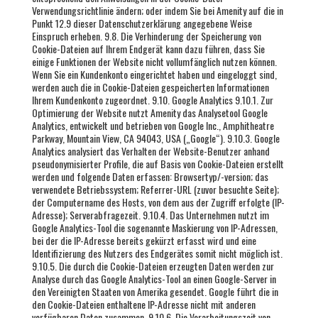
Verwendungsrichtlinie ändern; oder indem Sie bei Amenity auf die in
Punkt 12.9 dieser Datenschutzerklärung angegebene Weise
Einspruch erheben. 9.8. Die Verhinderung der Speicherung von
Cookie-Dateien auf Ihrem Endgerät kann dazu führen, dass Sie
einige Funktionen der Website nicht vollumfänglich nutzen können.
Wenn Sie ein Kundenkonto eingerichtet haben und eingeloggt sind,
werden auch die in Cookie-Dateien gespeicherten Informationen
Ihrem Kundenkonto zugeordnet. 9.10. Google Analytics 9.10.1. Zur
Optimierung der Website nutzt Amenity das Analysetool Google
Analytics, entwickelt und betrieben von Google Inc., Amphitheatre
Parkway, Mountain View, CA 94043, USA („Google“). 9.10.3. Google
Analytics analysiert das Verhalten der Website-Benutzer anhand
pseudonymisierter Profile, die auf Basis von Cookie-Dateien erstellt
werden und folgende Daten erfassen: Browsertyp/-version; das
verwendete Betriebssystem; Referrer-URL (zuvor besuchte Seite);
der Computername des Hosts, von dem aus der Zugriff erfolgte (IP-
Adresse); Serverabfragezeit. 9.10.4. Das Unternehmen nutzt im
Google Analytics-Tool die sogenannte Maskierung von IP-Adressen,
bei der die IP-Adresse bereits gekürzt erfasst wird und eine
Identifizierung des Nutzers des Endgerätes somit nicht möglich ist.
9.10.5. Die durch die Cookie-Dateien erzeugten Daten werden zur
Analyse durch das Google Analytics-Tool an einen Google-Server in
den Vereinigten Staaten von Amerika gesendet. Google führt die in
den Cookie-Dateien enthaltene IP-Adresse nicht mit anderen
verfügbaren Daten zusammen. 9.10.6. Die Verarbeitungszeit von