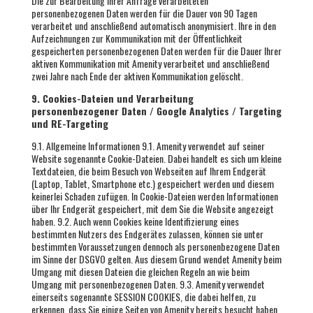
Die zur Bearbeitung Ihrer Anfrage verarbeiteten
personenbezogenen Daten werden für die Dauer von 90 Tagen
verarbeitet und anschließend automatisch anonymisiert. Ihre in den
Aufzeichnungen zur Kommunikation mit der Öffentlichkeit
gespeicherten personenbezogenen Daten werden für die Dauer Ihrer
aktiven Kommunikation mit Amenity verarbeitet und anschließend
zwei Jahre nach Ende der aktiven Kommunikation gelöscht.
9. Cookies-Dateien und Verarbeitung
personenbezogener Daten / Google Analytics / Targeting
und RE-Targeting
9.1. Allgemeine Informationen 9.1. Amenity verwendet auf seiner
Website sogenannte Cookie-Dateien. Dabei handelt es sich um kleine
Textdateien, die beim Besuch von Webseiten auf Ihrem Endgerät
(Laptop, Tablet, Smartphone etc.) gespeichert werden und diesem
keinerlei Schaden zufügen. In Cookie-Dateien werden Informationen
über Ihr Endgerät gespeichert, mit dem Sie die Website angezeigt
haben. 9.2. Auch wenn Cookies keine Identifizierung eines
bestimmten Nutzers des Endgerätes zulassen, können sie unter
bestimmten Voraussetzungen dennoch als personenbezogene Daten
im Sinne der DSGVO gelten. Aus diesem Grund wendet Amenity beim
Umgang mit diesen Dateien die gleichen Regeln an wie beim
Umgang mit personenbezogenen Daten. 9.3. Amenity verwendet
einerseits sogenannte SESSION COOKIES, die dabei helfen, zu
erkennen, dass Sie einige Seiten von Amenity bereits besucht haben