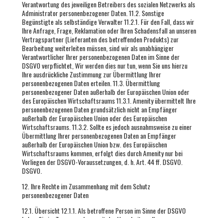
Verantwortung des jeweiligen Betreibers des sozialen Netzwerks als
Administrator personenbezogener Daten. 11.2. Sonstige
Begünstigte als selbständige Verwalter 11.2.1. Für den Fall, dass wir
Ihre Anfrage, Frage, Reklamation oder Ihren Schadensfall an unseren
Vertragspartner (Lieferanten des betreffenden Produkts) zur
Bearbeitung weiterleiten müssen, sind wir als unabhängiger
Verantwortlicher Ihrer personenbezogenen Daten im Sinne der
DSGVO verpflichtet, Wir werden dies nur tun, wenn Sie uns hierzu
Ihre ausdrückliche Zustimmung zur Übermittlung Ihrer
personenbezogenen Daten erteilen. 11.3. Übermittlung
personenbezogener Daten außerhalb der Europäischen Union oder
des Europäischen Wirtschaftsraums 11.3.1. Amenity übermittelt Ihre
personenbezogenen Daten grundsätzlich nicht an Empfänger
außerhalb der Europäischen Union oder des Europäischen
Wirtschaftsraums. 11.3.2. Sollte es jedoch ausnahmsweise zu einer
Übermittlung Ihrer personenbezogenen Daten an Empfänger
außerhalb der Europäischen Union bzw. des Europäischen
Wirtschaftsraums kommen, erfolgt dies durch Amenity nur bei
Vorliegen der DSGVO-Voraussetzungen, d. h. Art. 44 ff. DSGVO.
DSGVO.
12. Ihre Rechte im Zusammenhang mit dem Schutz
personenbezogener Daten
12.1. Übersicht 12.1.1. Als betroffene Person im Sinne der DSGVO haben Sie im Zusammenhang mit der Verarbeitung Ihrer personenbezogenen Daten, vorbehaltlich der Erfüllung der in der DSGVO vorgesehenen Voraussetzungen, folgende Rechte: das Recht auf Widerruf Ihrer Einwilligung zur Verarbeitung Ihrer personenbezogenen Daten personenbezogene Daten jederzeit, wenn die Verarbeitung auf dieser Einwilligung beruht (siehe Punkt 12.2 unten); das Recht auf Zugriff auf die personenbezogenen Daten, die Amenity über Sie verarbeitet (siehe Punkt 12.3 unten); das Recht auf Berichtigung unrichtiger Daten und Vervollständigung unvollständiger personenbezogener Daten (siehe Punkt 12.4 unten); das Recht, personenbezogene Daten, die Amenity über Sie verarbeitet, zu löschen (siehe Punkt 12.5 unten); das Recht, die Verarbeitung Ihrer personenbezogenen Daten einzuschränken (siehe Punkt 12.6 unten); das Recht auf Übertragbarkeit Ihrer personenbezogenen Daten (siehe Punkt 12.7 unten); das Recht, der Verarbeitung Ihrer personenbezogenen Daten zu widersprechen (siehe Punkt 12.8 unten); das Recht, der Verarbeitung Ihrer personenbezogenen Daten für Direktmarketingzwecke zu widersprechen (siehe Punkt 12.9 unten); und das Recht, eine Beschwerde über die Verarbeitung Ihrer personenbezogenen Daten bei einer Aufsichtsbehörde einzureichen (siehe Punkt 13.10 unten). 12.2. Recht auf Widerruf einer erteilten Einwilligung 12.2.1. Gemäß Art. 7 Abs. 3 DSGVO können Sie Ihre Einwilligung zur Verarbeitung personenbezogener Daten, die Sie Amenity erteilt haben und auf deren Grundlage Amenity Ihre personenbezogenen Daten verarbeitet, jederzeit widerrufen. 12.2.2. Sie können Ihre Einwilligung auf beliebige Weise widerrufen, vorzugsweise per Post oder E-Mail an Amenity als Administrator der personenbezogenen Daten unter den unten in Punkt 13 aufgeführten Kontaktdaten. 12.2.3. Der Widerruf der Einwilligung zur Verarbeitung personenbezogener Daten hat keinen Einfluss auf die Rechtmäßigkeit der Verarbeitung personenbezogener Daten vor dem Widerruf. 12.3. Recht auf Zugriff auf personenbezogene Daten 12.3.1. Gemäß Artikel 15 der DSGVO haben Sie das Recht, von Amenity als Verantwortlichem für personenbezogene Daten eine Bestätigung darüber zu verlangen, ob Ihre personenbezogenen Daten verarbeitet werden. 12.3.2. Wenn Amenity Ihre personenbezogenen Daten verarbeitet, haben Sie das Recht, Zugriff auf diese personenbezogenen Daten sowie auf Informationen zu erhalten: über die Zwecke, für die Ihre personenbezogenen Daten verarbeitet werden; über die Kategorien Ihrer personenbezogenen Daten, die verarbeitet werden; über Empfänger bzw. Kategorien von Empfängern, gegenüber denen Ihre personenbezogenen Daten offengelegt wurden oder noch offengelegt werden; über die geplante Dauer der Speicherung Ihrer personenbezogenen Daten oder, falls eine konkrete Festlegung nicht möglich ist, über die Kriterien für die Festlegung dieser Dauer; darüber, dass Sie das Recht haben, die Berichtigung, Löschung und/oder Einschränkung der Verarbeitung Ihrer personenbezogenen Daten zu verlangen, sowie das Recht, dieser Verarbeitung zu widersprechen; über das Recht, eine Beschwerde über die Verarbeitung personenbezogener Daten bei der Aufsichtsbehörde einzureichen; über Quellen personenbezogener Daten, sofern Amenity diese nicht von Ihnen erhalten hat; darüber, ob eine automatisierte Entscheidungsfindung einschließlich Profiling stattfindet, und wenn ja, dann auch Informationen über das eingesetzte Verfahren sowie die Bedeutung und die voraussichtlichen Folgen, die eine solche Verarbeitung für Sie haben kann. 12.3.3. Sollte Amenity Ihre personenbezogenen Daten an ein Drittland oder eine internationale Organisation übermitteln, haben Sie das Recht, über die geeigneten Garantien gemäß Artikel 46 DSGVO unterrichtet zu werden, die für diese Übermittlungen gelten Es fallen Steuern an. 12.4 Recht auf Berichtigung 12.4.1. Gemäß Art. 16 DSGVO haben Sie das Recht auf Berichtigung unrichtiger, bzw Vervollständigung unvollständiger personenbezogener Daten, die Amenity über Sie verarbeitet, unverzüglich, wenn Unrichtigkeit vorliegt, oder Kenntnis von der Unvollständigkeit der verarbeiteten personenbezogenen Daten erlangt. 12.5 Recht auf Löschung 12.5.1. Gemäß Art. 17 Abs. 1 DSGVO haben Sie das Recht, dass Amenity als Verantwortlicher Ihrer personenbezogenen Daten diese personenbezogenen Daten unverzüglich löscht, sofern einer der folgenden Gründe vorliegt: Die verarbeiteten personenbezogenen Daten werden nicht mehr verarbeitet für die Zwecke erforderlich, für die sie erhoben oder auf sonstige Weise verarbeitet wurden; Sie widerrufen Ihre Einwilligung, auf deren Grundlage Ihre personenbezogenen Daten verarbeitet wurden, und es liegt kein anderer Rechtsgrund für deren Verarbeitung vor; Sie legen gemäß Artikel 21 Absatz 1 oder 2 DSGVO Widerspruch gegen die Verarbeitung Ihrer personenbezogenen Daten ein und im Falle eines Widerspruchs gemäß Artikel 21 Absatz 1 DSGVO liegen keine Gründe vor, die Amenity zur weiteren Verarbeitung Ihrer personenbezogenen Daten berechtigen persönliche Daten; personenbezogene Daten wurden unrechtmäßig verarbeitet; Personenbezogene Daten müssen von Amenity gelöscht werden, um einer entsprechenden gesetzlichen Verpflichtung nachzukommen. und/oder personenbezogene Daten wurden im Zusammenhang mit der Bereitstellung von Diensten der Informationsgesellschaft gemäß Art. 8 Abs. 1 DSGVO erhoben. 12.5.2. Wenn Amenity Ihre personenbezogenen Daten offengelegt hat und nun zur Löschung dieser personenbezogenen Daten verpflichtet ist, ergreift Amenity unter Berücksichtigung der verfügbaren Technologie und der Implementierungskosten angemessene Maßnahmen, um sicherzustellen, dass Dritte, die diese personenbezogenen Daten verarbeiten, darüber informiert werden, dass Sie dies wünschen alle Verweise auf diese personenbezogenen Daten, deren Kopien oder Replikate zu löschen. 12.6. Recht auf Einschränkung der Verarbeitung 12.6.1. Gemäß Artikel 18 der DSGVO haben Sie das Recht, von Amenity eine Einschränkung der Verarbeitung Ihrer personenbezogenen Daten zu verlangen, wenn einer der folgenden Fälle eintritt: Sie bestreiten die Richtigkeit der verarbeiteten personenbezogenen Daten; die Verarbeitung Ihrer personenbezogenen Daten rechtswidrig ist und Sie statt der Löschung Ihrer personenbezogenen Daten die Einschränkung ihrer Nutzung verlangen; Amenity benötigt als Administrator Ihrer personenbezogenen Daten diese Daten nicht länger für die Zwecke der Verarbeitung, Sie benötigen sie jedoch zur Feststellung, Ausübung oder Verteidigung von Rechtsansprüchen; oder Sie haben der Verarbeitung Ihrer personenbezogenen Daten gemäß Artikel 21 Absatz 1 der DSGVO widersprochen und es wurde noch nicht überprüft, ob die berechtigten Gründe von Amenity als Verantwortlicher für personenbezogene Daten die berechtigten Gründe gegen die Verarbeitung Ihrer personenbezogenen Daten überwiegen persönliche Daten. 12.7. Recht auf Portabilität 12.7.1. Gemäß Art. 20 DSGVO haben Sie das Recht, die personenbezogenen Daten, die Amenity über Sie verarbeitet und die Sie selbst zur Verarbeitung bereitgestellt haben, in einem strukturierten, gängigen und maschinenlesbaren Format zu erhalten sowie das Recht, diese Daten einem anderen Verantwortlichen zu übermitteln. Dieses Recht haben Sie nur, wenn: die Verarbeitung Ihrer personenbezogenen Daten auf Ihrer Einwilligung zu deren Verarbeitung beruht; und die Verarbeitung Ihrer personenbezogenen Daten erfolgt automatisiert. 12.8. Allgemeines Widerspruchsrecht gegen die Verarbeitung 12.8.1. Sie haben gemäß Art. 21 Abs. 1 DSGVO das Recht, aus Gründen, die sich aus Ihrer besonderen Situation ergeben, Widerspruch gegen die Verarbeitung Ihrer personenbezogenen Daten einzulegen. 12.8.2. Das Widerspruchsrecht gegen die Verarbeitung Ihrer personenbezogenen Daten gilt für die Verarbeitung Ihrer personenbezogenen Daten, die Amenity zur Wahrung seiner berechtigten Interessen, d. h. auf Grundlage von Artikel 6 Absatz 1 Buchstabe, durchführt f) DSGVO. Dabei handelt es sich um die Verarbeitung Ihrer personenbezogenen Daten zum: Schutz der Website von Amenity in Form der Verarbeitung von Protokolldateien (siehe Punkt 1 oben); Feedback zu einem Kauf im E-Shop finden (siehe Punkt 2.5 oben); Bearbeitung Ihrer Beschwerden (siehe Punkt 3 oben); Geltendmachung von Ansprüchen von Amenity gegenüber Geschäftspartnern (siehe oben Punkt 6); Schutz der Ansprüche von Amenity bei der Bearbeitung von Ansprüchen (siehe Punkt 7 oben); Kommunikation mit Medienvertretern (siehe Punkt 8 oben); Analyse des Nutzerverhaltens auf Websites (siehe oben Punkt 9) und Kommunikation mit der Öffentlichkeit über soziale Netzwerke (siehe oben Punkt 10). 12.8.3. Amenity wird Ihre personenbezogenen Daten nach Eingang Ihres Widerspruchs nicht weiter verarbeiten, es sei denn, es liegen berechtigte Gründe vor, die die Interessen, Rechte oder Freiheiten überwiegen, die Ihren Widerspruch rechtfertigen, oder Amenity verarbeitet Ihre personenbezogenen Daten zur Feststellung, Ausübung oder Verteidigung von Rechtsansprüchen. 12.8.4. Sie können Ihre Einwände gegenüber Amenity in beliebiger Form äußern, vorzugsweise jedoch per E-Mail an die E-Mail-Adresse: eshop@amenit.cz. 12.9. Widerspruchsrecht gegen Direktmarketing 12.9.1. Gemäß Art. 21 Abs. 2 DSGVO haben Sie das Recht, jederzeit Widerspruch gegen die Verarbeitung personenbezogener Daten zum Zwecke der Direktwerbung, u.a. gegen Werbung, einzulegen. Profilierung. 12.9.2. Einwände gegen die Verarbeitung Ihrer personenbezogenen Daten im Zusammenhang mit Direktmarketing können Sie bei Amenity auf jede Art und Weise erheben, vorzugsweise jedoch an die E-Mail-Adresse eshop@amenity.cz 12.9.3. Nach Zustellung Ihres Widerspruchs wird Amenity keine weiteren Schritte unternehmen unsere personenbezogenen Daten für Direktmarketingzwecke, inkl. Profilierung, Prozess. 12.10. Das Recht, eine Beschwerde bei der Aufsichtsbehörde einzureichen 12.10.1. Als betroffene Person haben Sie das Recht, bei einer Aufsichtsbehör