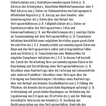
Geburtsdatum usw.); Kontaktpersonenbezogene Daten (z. B.
Adresse des Arbeitgebers, dienstliche Mobiltelefonnummer oder E-
Mail-Adresse usw.); Daten zur Dokumentation von Eintragungen in
öffentlichen Registern (z. B. Auszug aus dem Handels- oder
Gewerberegister etc.); Daten über den Verlauf des
Vertragsverhältnisses (z.B. Fälligkeitsdatum etc.); Daten zur
Eigentumsstruktur des Vertragspartners; Fotos und
Kameraaufnahmen (z. B. von Warenlieferungen etc.); sonstige Daten
im Zusammenhang mit dem Vertragsverhältnis (z. B. Compliance-
Initiativen hinsichtlich eines möglichen Verstoßes gegen gesetzliche
Vorschriften etc.). 6.2. Amenity erhebt personenbezogene Daten von
Ihnen und den Vertragspartnern selbst und in begründeten Fällen
auch von Dritten (z. B. Finanzbehörden oder Meldestellen für
mögliche Compliance-Initiativen etc.). 6.3. In diesem Fall besteht
der Zweck der Verarbeitung Ihrer personenbezogenen Daten in der
Begründung und Durchführung eines Vertragsverhältnisses; (z. B.
Abschluss eines Kaufvertrags über die Lieferung von Lebensmitteln
oder anderen Produkten / Abschluss eines Vertrages über die
Erbringung von Dienstleistungen / Abschluss eines Kaufvertrags
über den Verkauf von Amenity-Geschenkkarten usw.); Erfüllung der
Pflichten, die Amenity durch gesetzliche Regelungen auferlegt (z. B.
in Verbindung mit gesetzlichen Regelungen zur Verhinderung der
Legalisierung von Erträgen aus Straftaten etc.); und der Wahrung
berechtigter Interessen von Amenity (z. B. Ausübung von
Rechtsansprüchen aus dem Vertragsverhältnis, Kontrolle des