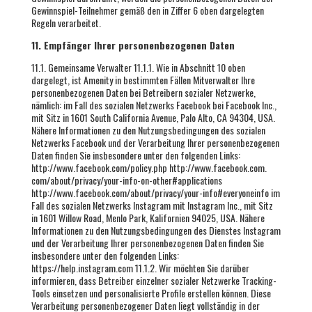
Gewinnspiel-Teilnehmer gemäß den in Ziffer 6 oben dargelegten
Regeln verarbeitet.
11. Empfänger Ihrer personenbezogenen Daten
11.1. Gemeinsame Verwalter 11.1.1. Wie in Abschnitt 10 oben
dargelegt, ist Amenity in bestimmten Fällen Mitverwalter Ihre
personenbezogenen Daten bei Betreibern sozialer Netzwerke,
nämlich: im Fall des sozialen Netzwerks Facebook bei Facebook Inc.,
mit Sitz in 1601 South California Avenue, Palo Alto, CA 94304, USA.
Nähere Informationen zu den Nutzungsbedingungen des sozialen
Netzwerks Facebook und der Verarbeitung Ihrer personenbezogenen
Daten finden Sie insbesondere unter den folgenden Links:
http://www.facebook.com/policy.php http://www.facebook.com.
com/about/privacy/your-info-on-other#applications
http://www.facebook.com/about/privacy/your-info#everyoneinfo im
Fall des sozialen Netzwerks Instagram mit Instagram Inc., mit Sitz
in 1601 Willow Road, Menlo Park, Kalifornien 94025, USA. Nähere
Informationen zu den Nutzungsbedingungen des Dienstes Instagram
und der Verarbeitung Ihrer personenbezogenen Daten finden Sie
insbesondere unter den folgenden Links:
https://help.instagram.com 11.1.2. Wir möchten Sie darüber
informieren, dass Betreiber einzelner sozialer Netzwerke Tracking-
Tools einsetzen und personalisierte Profile erstellen können. Diese
Verarbeitung personenbezogener Daten liegt vollständig in der