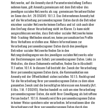
Netzwerke, auf die Amenity durch Parametereinstellung Einfluss
nehmen kann, gilt Amenity gemeinsam mit dem Betreiber des
jeweiligen sozialen Netzwerks als sog. gemeinsam Verantwortlicher
im Sinne des Art. 26 DSGVO. 10.1.3. Das Unternehmen Amenity hat
auf die Verarbeitung personenbezogener Daten durch die Betreiber
einzelner sozialer Netzwerke keinen Einfluss und ist sich auch über
den Umfang dieser Verarbeitung nicht im Klaren. Es kann nicht
ausgeschlossen werden, dass Betreiber sozialer Netzwerke keine
Web-Tracking-Methoden einsetzen, keine personalisierten Profile
Ihres Verhaltens erstellen usw. Nähere Informationen zur
Verarbeitung personenbezogener Daten durch den jeweiligen
Betreiber sozialer Netzwerke finden Sie in den
Nutzungsbedingungen von des jeweiligen sozialen Netzwerks oder
der Bestimmungen zum Schutz personenbezogener Daten. Links zu
Websites, die diese Dokumente enthalten, finden Sie in Abschnitt
11.1 unten. 10.1.4. In diesem Fall besteht der Zweck der Verarbeitung
Ihrer personenbezogenen Daten darin, die Kommunikation von
Amenity mit der Öffentlichkeit sicherzustellen. 10.1.5. Rechtsgrund
für die Verarbeitung Ihrer personenbezogenen Daten zu dem oben
genannten Zweck sind die berechtigten Interessen von Amenity (Art.
6 Abs. 1 lit. f DSGVO). Hierbei handelt es sich um eine Verarbeitung
personenbezogener Daten, die nicht Ihrer Einwilligung als betroffene
Person bedarf. 10.1.6. Amenity wird Ihre personenbezogenen Daten
in keiner Weise speichern oder verarbeiten. Informationen über die
Verarbeitungszeit Ihrer personenbezogenen Daten durch den