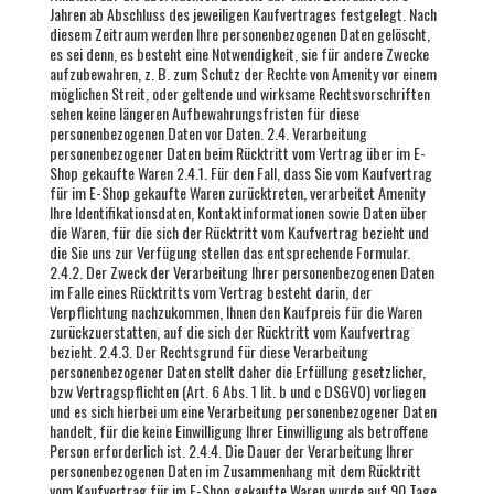
Jahren ab Abschluss des jeweiligen Kaufvertrages festgelegt. Nach
diesem Zeitraum werden Ihre personenbezogenen Daten gelöscht,
es sei denn, es besteht eine Notwendigkeit, sie für andere Zwecke
aufzubewahren, z. B. zum Schutz der Rechte von Amenity vor einem
möglichen Streit, oder geltende und wirksame Rechtsvorschriften
sehen keine längeren Aufbewahrungsfristen für diese
personenbezogenen Daten vor Daten. 2.4. Verarbeitung
personenbezogener Daten beim Rücktritt vom Vertrag über im E-
Shop gekaufte Waren 2.4.1. Für den Fall, dass Sie vom Kaufvertrag
für im E-Shop gekaufte Waren zurücktreten, verarbeitet Amenity
Ihre Identifikationsdaten, Kontaktinformationen sowie Daten über
die Waren, für die sich der Rücktritt vom Kaufvertrag bezieht und
die Sie uns zur Verfügung stellen das entsprechende Formular.
2.4.2. Der Zweck der Verarbeitung Ihrer personenbezogenen Daten
im Falle eines Rücktritts vom Vertrag besteht darin, der
Verpflichtung nachzukommen, Ihnen den Kaufpreis für die Waren
zurückzuerstatten, auf die sich der Rücktritt vom Kaufvertrag
bezieht. 2.4.3. Der Rechtsgrund für diese Verarbeitung
personenbezogener Daten stellt daher die Erfüllung gesetzlicher,
bzw Vertragspflichten (Art. 6 Abs. 1 lit. b und c DSGVO) vorliegen
und es sich hierbei um eine Verarbeitung personenbezogener Daten
handelt, für die keine Einwilligung Ihrer Einwilligung als betroffene
Person erforderlich ist. 2.4.4. Die Dauer der Verarbeitung Ihrer
personenbezogenen Daten im Zusammenhang mit dem Rücktritt
vom Kaufvertrag für im E-Shop gekaufte Waren wurde auf 90 Tage