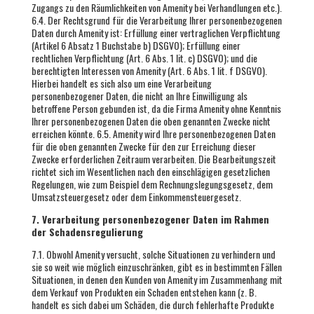
Zugangs zu den Räumlichkeiten von Amenity bei Verhandlungen etc.).
6.4. Der Rechtsgrund für die Verarbeitung Ihrer personenbezogenen
Daten durch Amenity ist: Erfüllung einer vertraglichen Verpflichtung
(Artikel 6 Absatz 1 Buchstabe b) DSGVO); Erfüllung einer
rechtlichen Verpflichtung (Art. 6 Abs. 1 lit. c) DSGVO); und die
berechtigten Interessen von Amenity (Art. 6 Abs. 1 lit. f DSGVO).
Hierbei handelt es sich also um eine Verarbeitung
personenbezogener Daten, die nicht an Ihre Einwilligung als
betroffene Person gebunden ist, da die Firma Amenity ohne Kenntnis
Ihrer personenbezogenen Daten die oben genannten Zwecke nicht
erreichen könnte. 6.5. Amenity wird Ihre personenbezogenen Daten
für die oben genannten Zwecke für den zur Erreichung dieser
Zwecke erforderlichen Zeitraum verarbeiten. Die Bearbeitungszeit
richtet sich im Wesentlichen nach den einschlägigen gesetzlichen
Regelungen, wie zum Beispiel dem Rechnungslegungsgesetz, dem
Umsatzsteuergesetz oder dem Einkommensteuergesetz.
7. Verarbeitung personenbezogener Daten im Rahmen
der Schadensregulierung
7.1. Obwohl Amenity versucht, solche Situationen zu verhindern und
sie so weit wie möglich einzuschränken, gibt es in bestimmten Fällen
Situationen, in denen den Kunden von Amenity im Zusammenhang mit
dem Verkauf von Produkten ein Schaden entstehen kann (z. B.
handelt es sich dabei um Schäden, die durch fehlerhafte Produkte